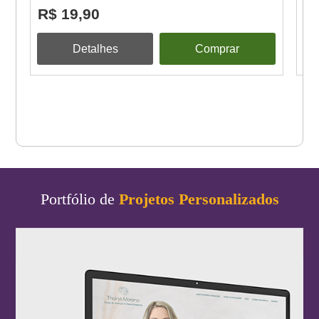
R$ 19,90
R
Detalhes
Comprar
Portfólio de
Projetos Personalizados