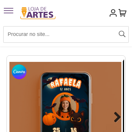
Artigos para Festas
Brindes e Presentes
Convites
Identidades Visuais
Materiais de Divulgação
Templates Editáveis Canva
Next