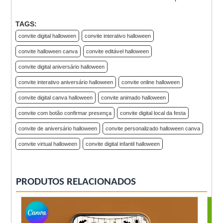
TAGS:
convite digital halloween
convite interativo halloween
convite halloween canva
convite editável halloween
convite digital aniversário halloween
convite interativo aniversário halloween
convite online halloween
convite digital canva halloween
convite animado halloween
convite com botão confirmar presença
convite digital local da festa
convite de aniversário halloween
convite personalizado halloween canva
convite virtual halloween
convite digital infantil halloween
PRODUTOS RELACIONADOS