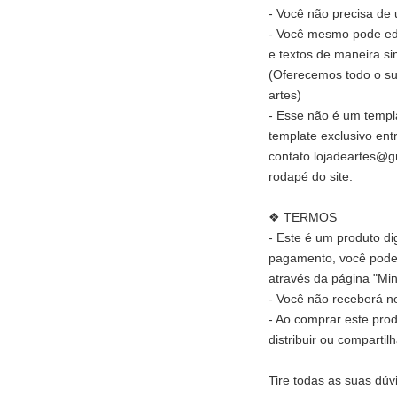
- Você não precisa de
- Você mesmo pode edit
e textos de maneira si
(Oferecemos todo o su
artes)
- Esse não é um templ
template exclusivo ent
contato.lojadeartes@g
rodapé do site.
❖ TERMOS
- Este é um produto di
pagamento, você poder
através da página "Min
- Você não receberá ne
- Ao comprar este pro
distribuir ou compartil
Tire todas as suas dúv