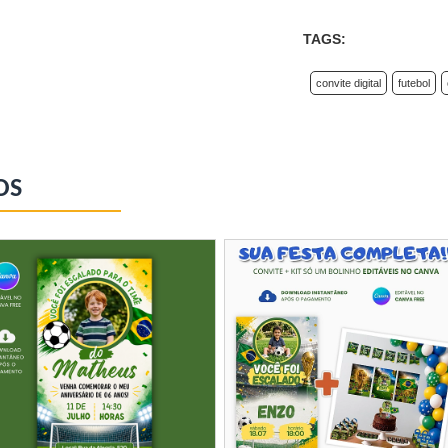
TAGS:
convite digital
futebol
OS