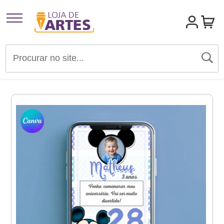
Artigos para Festas
Brindes e Presentes
Convites
Identidades Visuais
Materiais de Divulgação
Templates Editáveis Canva