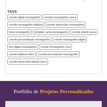
TAGS:
convite digital moranguinho
convite moranguinho canva
convite moranguinho editável
convite aniversário moranguinho
festa moranguinho
template canva moranguinho
convite infantil canva
convite personalizado moranguinho
convite moranguinho digital
arte digital moranguinho
convite moranguinho rosa
convite editável online
convite para imprimir moranguinho
convite aniversário infantil canva
Portfólio de
Projetos Personalizados