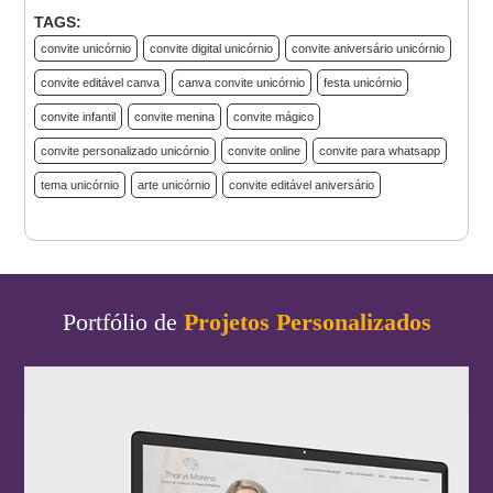
TAGS:
convite unicórnio
convite digital unicórnio
convite aniversário unicórnio
convite editável canva
canva convite unicórnio
festa unicórnio
convite infantil
convite menina
convite mágico
convite personalizado unicórnio
convite online
convite para whatsapp
tema unicórnio
arte unicórnio
convite editável aniversário
Portfólio de
Projetos Personalizados