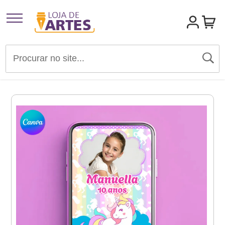
Artigos para Festas
Brindes e Presentes
Convites
Identidades Visuais
Materiais de Divulgação
Templates Editáveis Canva