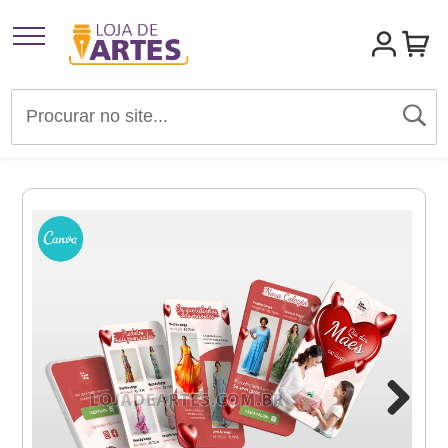
Artigos para Festas
Brindes e Presentes
Convites
Identidades Visuais
Materiais de Divulgação
Templates Editáveis Canva
Next