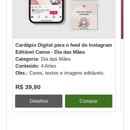
Cardápio Digital para o feed do Instagram
Ca
Editável Canva - Dia das Mães
- 
Categoria:
Dia das Mães
Ca
Conteúdo:
4 Artes
Co
Obs.:
Cores, textos e imagens editáveis.
Ob
R$ 39,90
R
Detalhes
Comprar