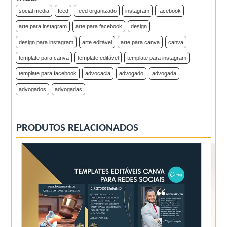
social media
feed
feed organizado
instagram
facebook
arte para instagram
arte para facebook
design
design para instagram
arte editável
arte para canva
canva
template para canva
template editável
template para instagram
template para facebook
advocacia
advogado
advogada
advogados
advogadas
PRODUTOS RELACIONADOS