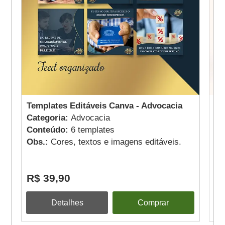
Templates Editáveis Canva - Advocacia
Mi
Categoria:
Advocacia
Ad
Conteúdo:
6 templates
Ca
Obs.:
Cores, textos e imagens editáveis.
Co
Ob
R$ 39,90
R
Detalhes
Comprar