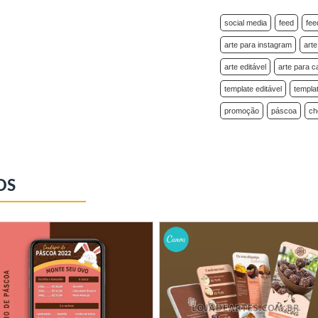
social media
feed
fee
arte para instagram
art
arte editável
arte para 
template editável
templa
promoção
páscoa
ch
OS