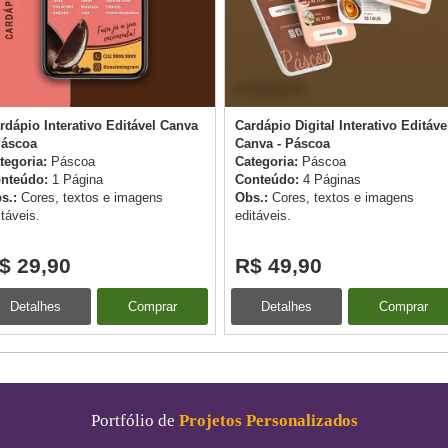
rdápio Interativo Editável Canva
Cardápio Digital Interativo Editáve
Páscoa
Canva - Páscoa
tegoria:
Páscoa
Categoria:
Páscoa
nteúdo:
1 Página
Conteúdo:
4 Páginas
s.:
Cores, textos e imagens
Obs.:
Cores, textos e imagens
itáveis.
editáveis.
$ 29,90
R$ 49,90
Detalhes
Comprar
Detalhes
Comprar
Portfólio de
Projetos Personalizados