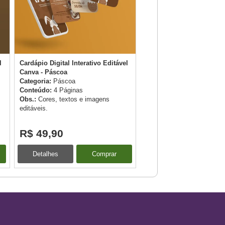
l
Cardápio Digital Interativo Editável
Cardápio de Páscoa para 
Canva - Páscoa
Editável Canva - Ovo Tru
Categoria:
Páscoa
de Colher - Ovo em fatias
Conteúdo:
4 Páginas
Categoria:
Páscoa
Obs.:
Cores, textos e imagens
Conteúdo:
7 Páginas
editáveis.
Obs.:
Cores, textos e ima
editáveis.
R$ 49,90
R$ 59,90
Detalhes
Comprar
Detalhes
C