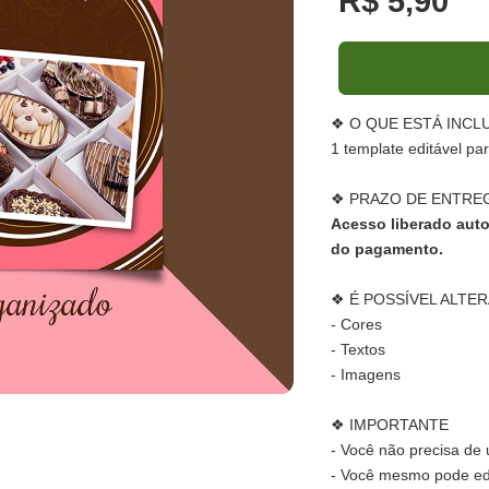
R$ 5,90
❖ O QUE ESTÁ INCL
1 template editável pa
❖ PRAZO DE ENTRE
Acesso liberado aut
do pagamento.
❖ É POSSÍVEL ALTER
- Cores
- Textos
- Imagens
❖ IMPORTANTE
- Você não precisa de
- Você mesmo pode edit