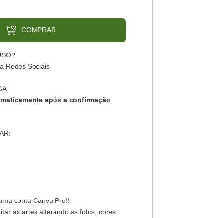
COMPRAR
USO?
ra Redes Sociais
GA:
omaticamente após a confirmação
AR:
 uma conta Canva Pro!!
ar as artes alterando as fotos, cores