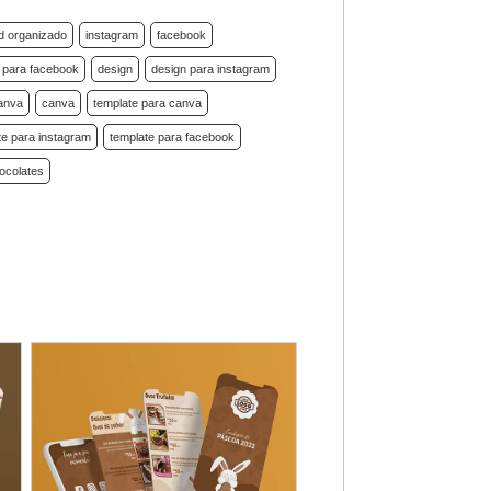
d organizado
instagram
facebook
e para facebook
design
design para instagram
canva
canva
template para canva
te para instagram
template para facebook
ocolates