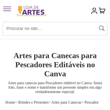
Artigos para Festas
Brindes e Presentes
Artes para Canecas para
Convites
Pescadores Editáveis no
Canva
Identidades Visuais
Artes para canecas para Pescadores editável no Canva. Insira
foto, frase e nome e transforme um presente simples em algo
Materiais de Divulgação
verdadeiramente especial.
Home
> Brindes e Presentes
> Artes para Canecas
> Pescador
Templates Editáveis Canva