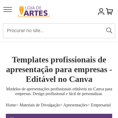
Artigos para Festas
Brindes e Presentes
Templates profissionais de
Convites
apresentação para empresas -
Editável no Canva
Identidades Visuais
Modelos de apresentações profissionais editáveis no Canva para
empresas. Design profissional e fácil de personalizar.
Materiais de Divulgação
Home
> Materiais de Divulgação
> Apresentações
> Empresarial
Templates Editáveis Canva