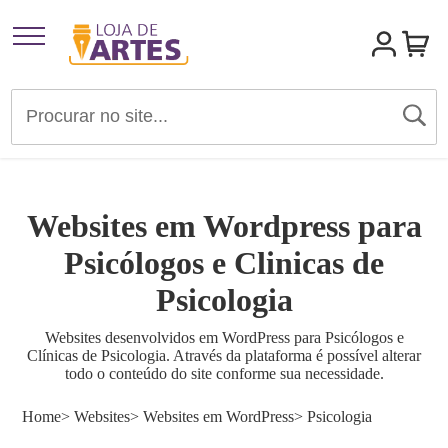
Artigos para Festas
Brindes e Presentes
Websites em Wordpress para
Convites
Psicólogos e Clinicas de
Psicologia
Identidades Visuais
Websites desenvolvidos em WordPress para Psicólogos e
Clínicas de Psicologia. Através da plataforma é possível alterar
Materiais de Divulgação
todo o conteúdo do site conforme sua necessidade.
Home
> Websites
> Websites em WordPress
> Psicologia
Templates Editáveis Canva