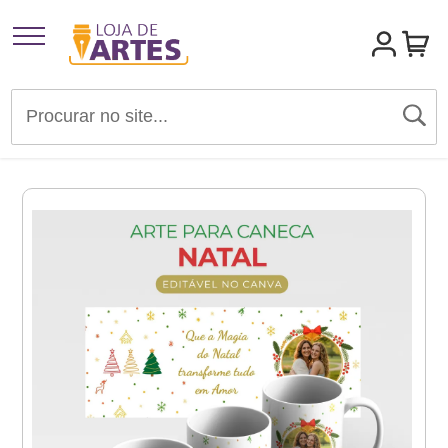
Artigos para Festas
Brindes e Presentes
Convites
Identidades Visuais
Materiais de Divulgação
Templates Editáveis Canva