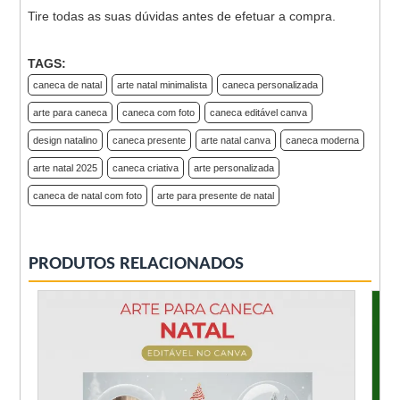
Tire todas as suas dúvidas antes de efetuar a compra.
TAGS:
caneca de natal
arte natal minimalista
caneca personalizada
arte para caneca
caneca com foto
caneca editável canva
design natalino
caneca presente
arte natal canva
caneca moderna
arte natal 2025
caneca criativa
arte personalizada
caneca de natal com foto
arte para presente de natal
PRODUTOS RELACIONADOS