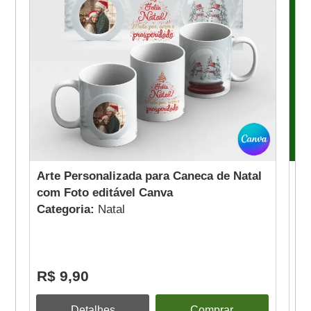
Arte Personalizada para Caneca de Natal
Ca
com Foto editável Canva
no
Categoria:
Natal
Ca
R$ 9,90
R
Detalhes
Comprar