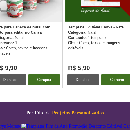
te para Caneca de Natal com
Template Editável Canva - Natal
to para editar no Canva
Categoria:
Natal
tegoria:
Natal
Conteúdo:
1 template
nteúdo:
1
Obs.:
Cores, textos e imagens
s.:
Cores, textos e imagens
editáveis.
itáveis.
$ 9,90
R$ 5,90
Detalhes
Comprar
Detalhes
Comprar
Portfólio de
Projetos Personalizados