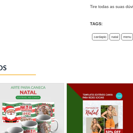
Tire todas as suas dúv
TAGS:
cardapio
natal
menu
OS