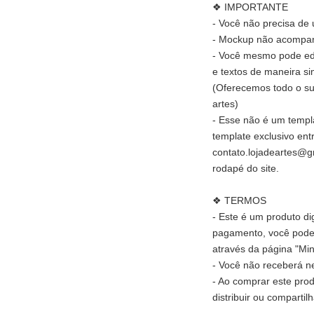
❖ IMPORTANTE
- Você não precisa de
- Mockup não acompan
- Você mesmo pode edit
e textos de maneira si
(Oferecemos todo o su
artes)
- Esse não é um templ
template exclusivo ent
contato.lojadeartes@g
rodapé do site.
❖ TERMOS
- Este é um produto di
pagamento, você poder
através da página "Min
- Você não receberá ne
- Ao comprar este pro
distribuir ou compartil