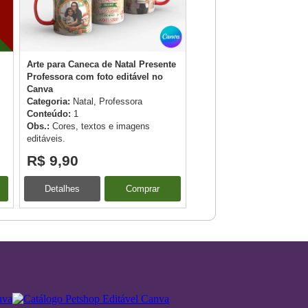
Arte para Caneca de Natal Presente
Template Editável Canva -
Professora com foto editável no
Categoria:
Natal
Canva
Conteúdo:
1 template
Categoria:
Natal, Professora
Obs.:
Cores, textos e ima
Conteúdo:
1
editáveis.
Obs.:
Cores, textos e imagens
editáveis.
R$ 9,90
R$ 5,90
Detalhes
Comprar
Detalhes
C