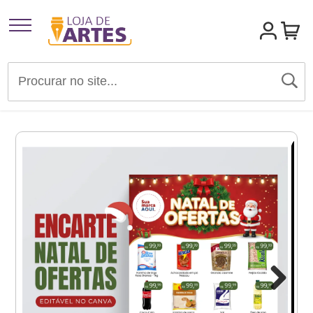
Artigos para Festas
Brindes e Presentes
Convites
Identidades Visuais
Materiais de Divulgação
Templates Editáveis Canva
Next