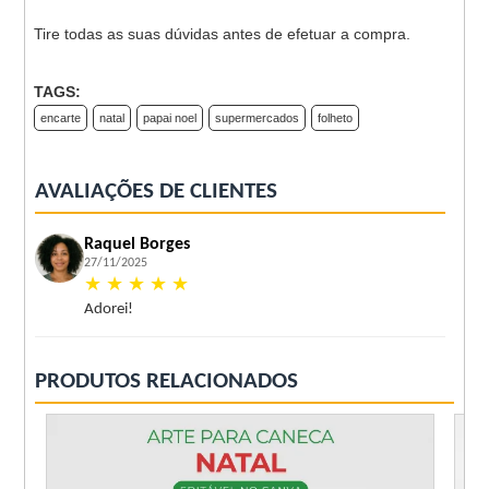
Tire todas as suas dúvidas antes de efetuar a compra.
TAGS:
encarte
natal
papai noel
supermercados
folheto
AVALIAÇÕES DE CLIENTES
Raquel Borges
27/11/2025
★
★
★
★
★
Adorei!
PRODUTOS RELACIONADOS