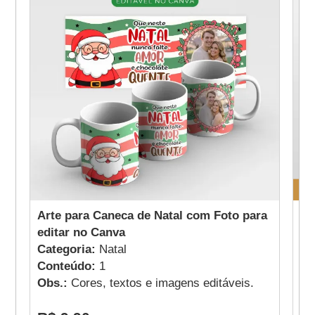
Arte para Caneca de Natal com Foto para
Ca
editar no Canva
Ca
Categoria:
Natal
Ca
Conteúdo:
1
Co
Obs.:
Cores, textos e imagens editáveis.
Ob