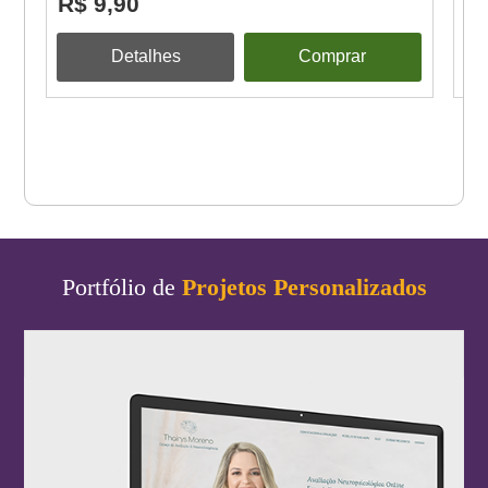
R$ 9,90
R
Detalhes
Comprar
Portfólio de
Projetos Personalizados