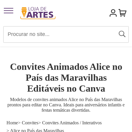
Artigos para Festas
Brindes e Presentes
Convites Animados Alice no
Convites
País das Maravilhas
Editáveis no Canva
Identidades Visuais
Modelos de convites animados Alice no País das Maravilhas
prontos para editar no Canva. Ideais para aniversários infantis e
Materiais de Divulgação
festas temáticas divertidas.
Home
> Convites
> Convites Animados / Interativos
Templates Editáveis Canva
> Alice no País das Maravilhas