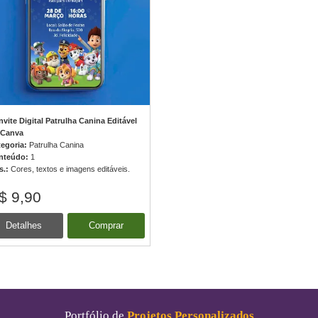
vite Digital Patrulha Canina Editável
 Canva
tegoria:
Patrulha Canina
nteúdo:
1
s.:
Cores, textos e imagens editáveis.
$ 9,90
Detalhes
Comprar
Portfólio de
Projetos Personalizados